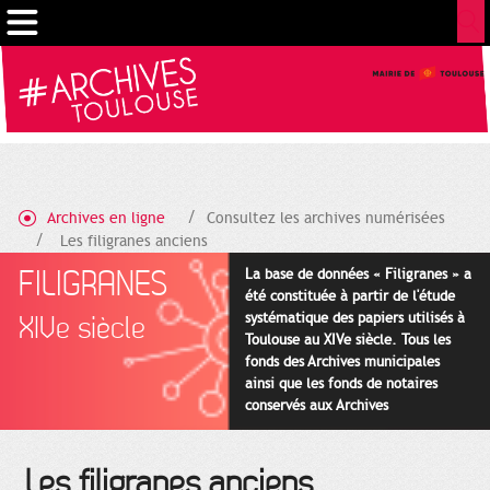
Gestion de vos préférences sur les cookies
Archives en ligne
Consultez les archives numérisées
Les filigranes anciens
FILIGRANES
La base de données « Filigranes » a
été constituée à partir de l'étude
systématique des papiers utilisés à
XIVe siècle
Toulouse au XIVe siècle. Tous les
fonds des Archives municipales
ainsi que les fonds de notaires
conservés aux Archives
départementales pour cette
période ont été utilisés en priorité.
Les filigranes anciens