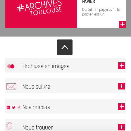
PAPIER
Du latin " papyrus ", le
papier est un
matériau fabriqué
avec des fibres
végétales réduite...
Archives en images
Autoriser
FlickR (badge) est désactivé.
Nous suivre
TOUTES LES IMAGES
Renseigner votre email pour recevoir notre lettre d'information.
Nos médias
Nous trouver
Ce champ est exigé.
OK