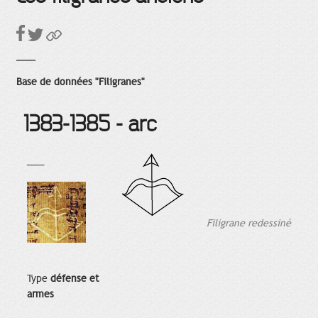
Base de données "Filigranes"
1383-1385 - arc
___
Filigrane redessiné
Type
défense et
armes