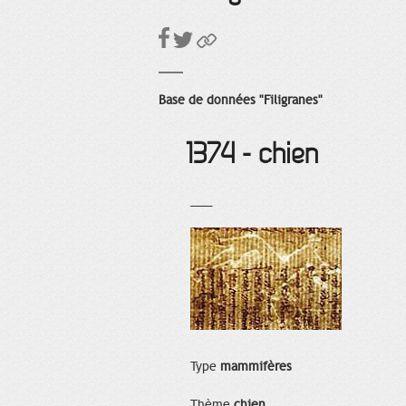
Base de données "Filigranes"
1374 - chien
___
Type
mammifères
Thème
chien