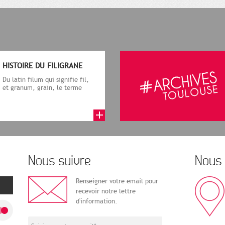
HISTOIRE DU FILIGRANE
Du latin filum qui signifie fil,
et granum, grain, le terme
désigne, dans le cadre de la f...
Nous suivre
Nous 
Renseigner votre email pour
recevoir notre lettre
d'information.