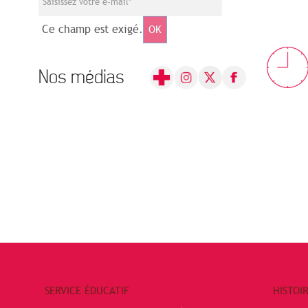
Ce champ est exigé.
OK
Nos médias
SERVICE ÉDUCATIF
HISTOI