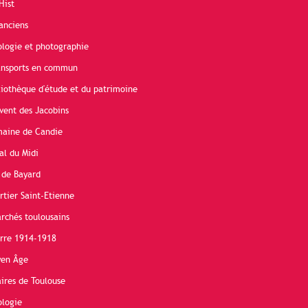
Hist
anciens
ologie et photographie
ransports en commun
liothèque d'étude et du patrimoine
vent des Jacobins
maine de Candie
al du Midi
 de Bayard
rtier Saint-Etienne
rchés toulousains
erre 1914-1918
yen Âge
ires de Toulouse
ologie