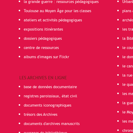
la grande guerre : ressources pédagogiques
Urban
Toulouse au Moyen Âge pour les classes
plans 
ateliers et activités pédagogiques
arché
expositions itinérantes
les t
dossiers pédagogiques
la Bib
centre de ressources
le cou
albums d'images sur Flickr
le do
le can
la rue
LES ARCHIVES EN LIGNE
le qua
base de données documentaire
les ma
registres paroissiaux, état civil
la gu
documents iconographiques
le Mo
trésors des Archives
les ma
documents d'archives manuscrits
chron