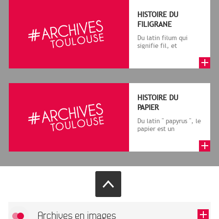
HISTOIRE DU
FILIGRANE
Du latin filum qui
signifie fil, et
granum, grain, le
terme désigne, dans
le cadre de la f...
HISTOIRE DU
PAPIER
Du latin " papyrus ", le
papier est un
matériau fabriqué
avec des fibres
végétales réduite...
Archives en images