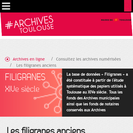
Gestion de vos préférences sur les cookies
Archives en ligne
Consultez les archives numérisées
Les filigranes anciens
FILIGRANES
La base de données « Filigranes » a
été constituée à partir de l'étude
systématique des papiers utilisés à
XIVe siècle
Toulouse au XIVe siècle. Tous les
fonds des Archives municipales
ainsi que les fonds de notaires
conservés aux Archives
départementales pour cette
période ont été utilisés en priorité.
Les filigranes anciens