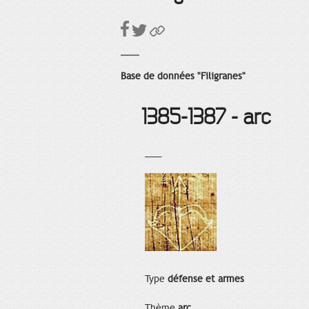
Base de données "Filigranes"
1385-1387 - arc
___
Type
défense et armes
Thème
arc