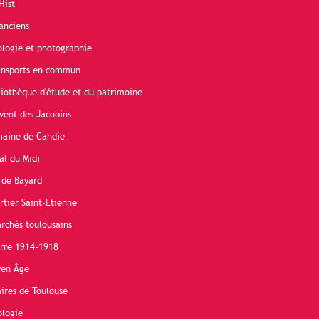
Hist
anciens
ologie et photographie
ransports en commun
liothèque d'étude et du patrimoine
vent des Jacobins
maine de Candie
al du Midi
 de Bayard
rtier Saint-Etienne
rchés toulousains
erre 1914-1918
yen Âge
ires de Toulouse
ologie