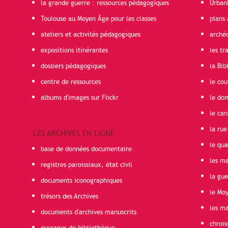
la grande guerre : ressources pédagogiques
Urban
Toulouse au Moyen Âge pour les classes
plans 
ateliers et activités pédagogiques
arché
expositions itinérantes
les t
dossiers pédagogiques
la Bib
centre de ressources
le cou
albums d'images sur Flickr
le do
le can
la rue
LES ARCHIVES EN LIGNE
le qua
base de données documentaire
les ma
registres paroissiaux, état civil
la gu
documents iconographiques
le Mo
trésors des Archives
les ma
documents d'archives manuscrits
chron