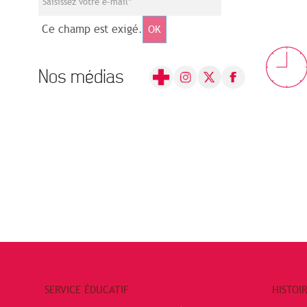
Ce champ est exigé.
OK
Nos médias
SERVICE ÉDUCATIF
HISTOI