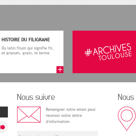
HISTOIRE DU FILIGRANE
Du latin filum qui signifie fil,
et granum, grain, le terme
désigne, dans le cadre de la f...
Nous suivre
Nous 
Renseigner votre email pour
recevoir notre lettre
d'information.