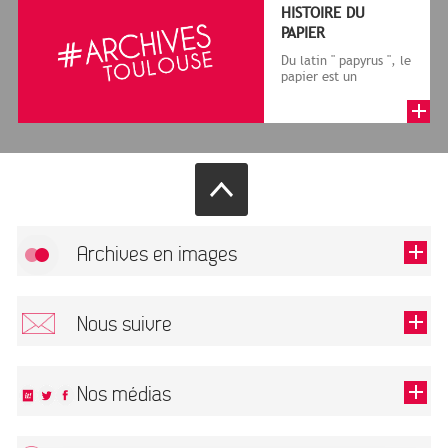
HISTOIRE DU
PAPIER
Du latin " papyrus ", le
papier est un
matériau fabriqué
avec des fibres
végétales réduite...
Archives en images
Autoriser
FlickR (badge) est désactivé.
Nous suivre
TOUTES LES IMAGES
Renseigner votre email pour recevoir notre lettre d'information.
Nos médias