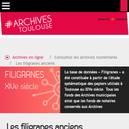
Gestion de vos préférences sur les cookies
Archives en ligne
Consultez les archives numérisées
Les filigranes anciens
FILIGRANES
La base de données « Filigranes » a
été constituée à partir de l'étude
systématique des papiers utilisés à
XIVe siècle
Toulouse au XIVe siècle. Tous les
fonds des Archives municipales
ainsi que les fonds de notaires
conservés aux Archives
départementales pour cette
période ont été utilisés en priorité.
Les filigranes anciens