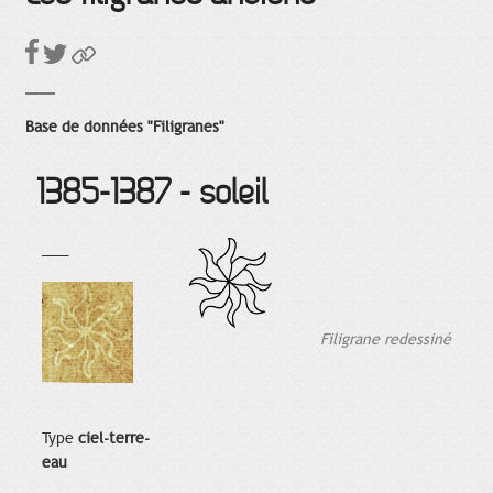
Base de données "Filigranes"
1385-1387 - soleil
___
Filigrane redessiné
Type
ciel-terre-
eau