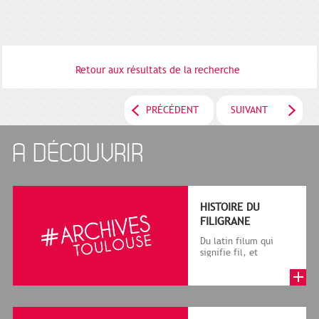
Retour aux résultats de la recherche
PRÉCÉDENT
SUIVANT
A DÉCOUVRIR
HISTOIRE DU
FILIGRANE
Du latin filum qui
signifie fil, et
granum, grain, le
terme désigne, dans
le cadre de la f...