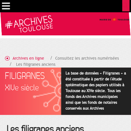
Gestion de vos préférences sur les cookies
Archives en ligne
Consultez les archives numérisées
Les filigranes anciens
FILIGRANES
La base de données « Filigranes » a
été constituée à partir de l'étude
systématique des papiers utilisés à
XIVe siècle
Toulouse au XIVe siècle. Tous les
fonds des Archives municipales
ainsi que les fonds de notaires
conservés aux Archives
départementales pour cette
période ont été utilisés en priorité.
Les filigranes anciens