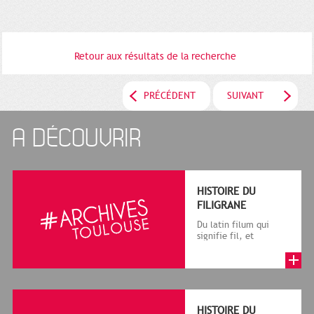
Retour aux résultats de la recherche
PRÉCÉDENT
SUIVANT
A DÉCOUVRIR
HISTOIRE DU
FILIGRANE
Du latin filum qui
signifie fil, et
granum, grain, le
terme désigne, dans
le cadre de la f...
HISTOIRE DU