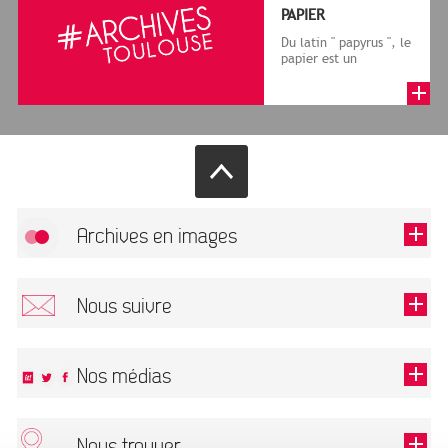
PAPIER
Du latin " papyrus ", le
papier est un
matériau fabriqué
avec des fibres
végétales réduite...
Archives en images
Autoriser
FlickR (badge) est désactivé.
Nous suivre
TOUTES LES IMAGES
Renseigner votre email pour recevoir notre lettre d'information.
Nos médias
Nous trouver