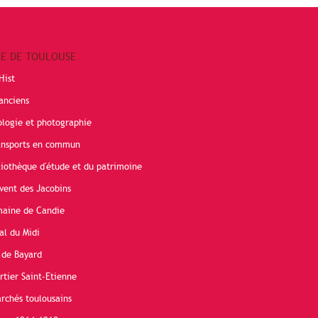
RE DE TOULOUSE
Hist
anciens
ologie et photographie
ransports en commun
liothèque d'étude et du patrimoine
vent des Jacobins
maine de Candie
al du Midi
 de Bayard
rtier Saint-Etienne
rchés toulousains