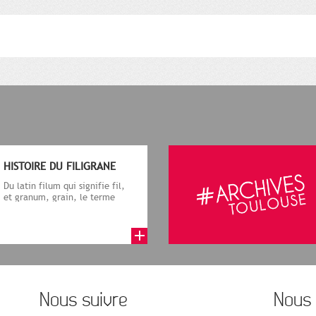
HISTOIRE DU FILIGRANE
Du latin filum qui signifie fil,
et granum, grain, le terme
désigne, dans le cadre de la f...
Nous suivre
Nous 