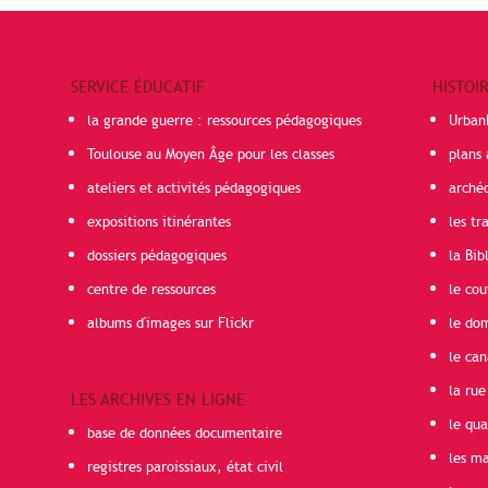
SERVICE ÉDUCATIF
HISTOI
la grande guerre : ressources pédagogiques
Urban
Toulouse au Moyen Âge pour les classes
plans 
ateliers et activités pédagogiques
arché
expositions itinérantes
les t
dossiers pédagogiques
la Bib
centre de ressources
le cou
albums d'images sur Flickr
le do
le can
la rue
LES ARCHIVES EN LIGNE
le qua
base de données documentaire
les ma
registres paroissiaux, état civil