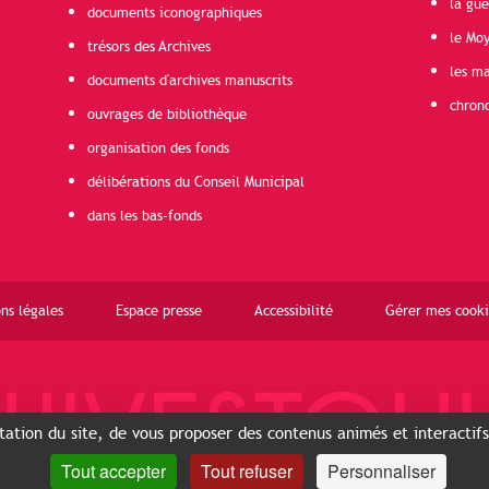
la gu
documents iconographiques
le Mo
trésors des Archives
les ma
documents d'archives manuscrits
chron
ouvrages de bibliothèque
organisation des fonds
délibérations du Conseil Municipal
dans les bas-fonds
ns légales
Espace presse
Accessibilité
Gérer mes cooki
ntation du site, de vous proposer des contenus animés et interactif
Tout accepter
Tout refuser
Personnaliser