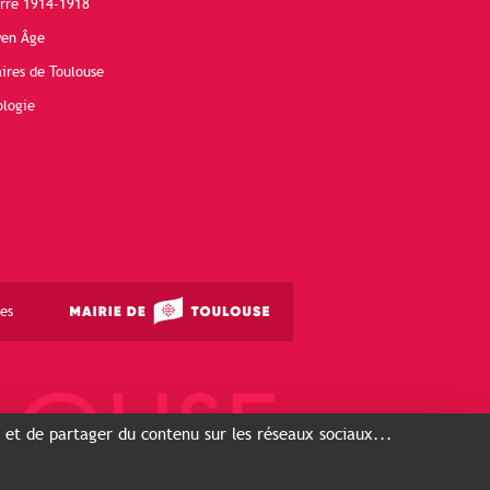
erre 1914-1918
yen Âge
ires de Toulouse
ologie
es
s et de partager du contenu sur les réseaux sociaux...