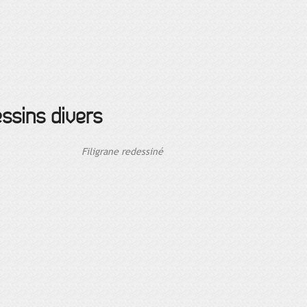
ssins divers
Filigrane redessiné