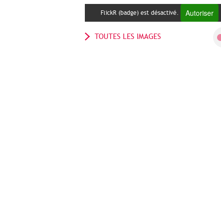
Autoriser
FlickR (badge) est désactivé.
TOUTES LES IMAGES