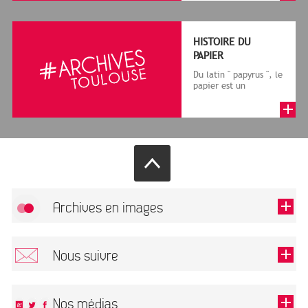
le cadre de la f...
HISTOIRE DU
PAPIER
Du latin " papyrus ", le
papier est un
matériau fabriqué
avec des fibres
végétales réduite...
Archives en images
Autoriser
FlickR (badge) est désactivé.
Nous suivre
TOUTES LES IMAGES
Renseigner votre email pour recevoir notre lettre d'information.
Nos médias