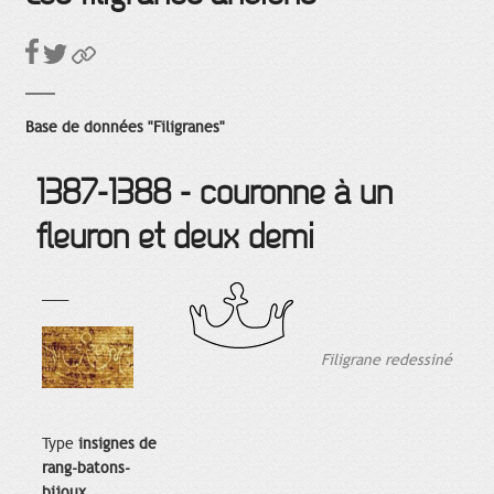
Base de données "Filigranes"
1387-1388 - couronne à un
fleuron et deux demi
___
Filigrane redessiné
Type
insignes de
rang-batons-
bijoux