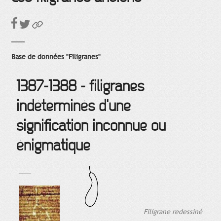
Base de données "Filigranes"
1387-1388 - filigranes
indéterminés d'une
signification inconnue ou
énigmatique
___
Filigrane redessiné