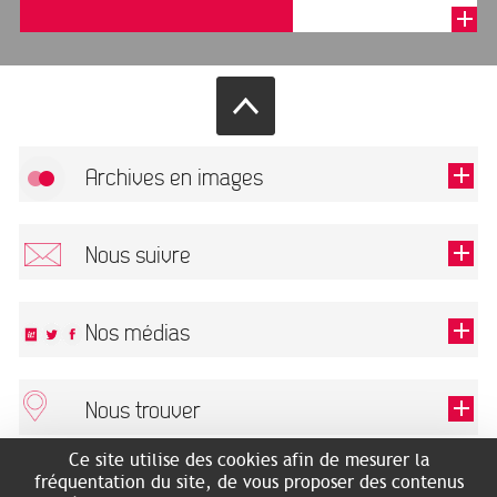
avec des fibres
végétales réduite...
Archives en images
Autoriser
FlickR (badge) est désactivé.
Nous suivre
TOUTES LES IMAGES
Renseigner votre email pour recevoir notre lettre d'information.
Nos médias
Nous trouver
Ce champ est exigé.
OK
Ce site utilise des cookies afin de mesurer la
ARCHIVES MUNICIPALES
RECHERCHES GÉNÉALOGIQUES
fréquentation du site, de vous proposer des contenus