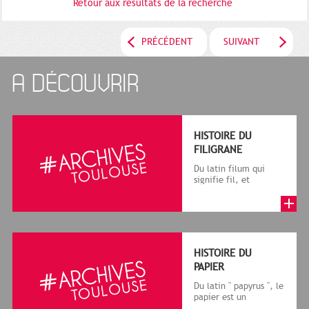
Retour aux résultats de la recherche
PRÉCÉDENT
SUIVANT
A DÉCOUVRIR
HISTOIRE DU
FILIGRANE
Du latin filum qui
signifie fil, et
granum, grain, le
terme désigne, dans
le cadre de la f...
HISTOIRE DU
PAPIER
Du latin " papyrus ", le
papier est un
matériau fabriqué