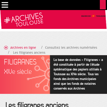
Gestion de vos préférences sur les cookies
Archives en ligne
Consultez les archives numérisées
Les filigranes anciens
FILIGRANES
La base de données « Filigranes » a
été constituée à partir de l'étude
systématique des papiers utilisés à
XIVe siècle
Toulouse au XIVe siècle. Tous les
fonds des Archives municipales
ainsi que les fonds de notaires
conservés aux Archives
départementales pour cette
période ont été utilisés en priorité.
Les filigranes anciens