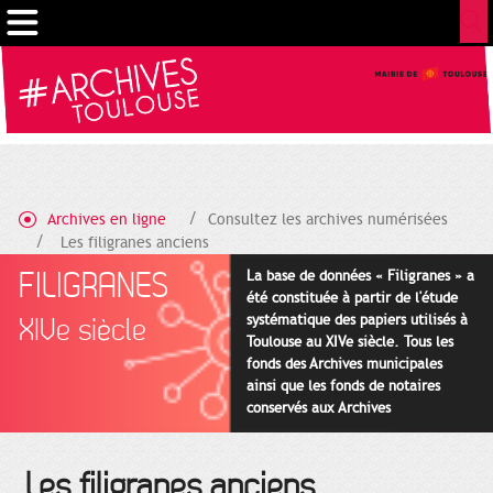
Gestion de vos préférences sur les cookies
Archives en ligne
Consultez les archives numérisées
Les filigranes anciens
FILIGRANES
La base de données « Filigranes » a
été constituée à partir de l'étude
systématique des papiers utilisés à
XIVe siècle
Toulouse au XIVe siècle. Tous les
fonds des Archives municipales
ainsi que les fonds de notaires
conservés aux Archives
départementales pour cette
période ont été utilisés en priorité.
Les filigranes anciens