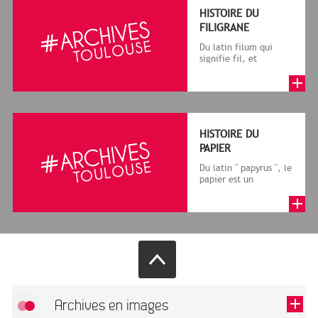
HISTOIRE DU
FILIGRANE
Du latin filum qui
signifie fil, et
granum, grain, le
terme désigne, dans
le cadre de la f...
HISTOIRE DU
PAPIER
Du latin " papyrus ", le
papier est un
matériau fabriqué
avec des fibres
végétales réduite...
Archives en images