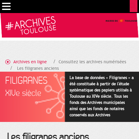
Gestion de vos préférences sur les cookies
Archives en ligne
Consultez les archives numérisées
Les filigranes anciens
FILIGRANES
La base de données « Filigranes » a
été constituée à partir de l'étude
systématique des papiers utilisés à
XIVe siècle
Toulouse au XIVe siècle. Tous les
fonds des Archives municipales
ainsi que les fonds de notaires
conservés aux Archives
départementales pour cette
période ont été utilisés en priorité.
Les filigranes anciens