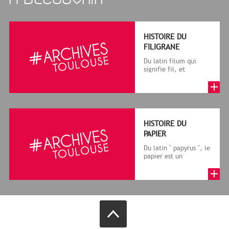
HISTOIRE DU
FILIGRANE
Du latin filum qui
signifie fil, et
granum, grain, le
terme désigne, dans
le cadre de la f...
HISTOIRE DU
PAPIER
Du latin " papyrus ", le
papier est un
matériau fabriqué
avec des fibres
végétales réduite...