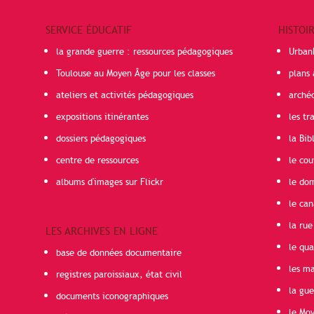
SERVICE ÉDUCATIF
HISTOI
la grande guerre : ressources pédagogiques
Urban
Toulouse au Moyen Âge pour les classes
plans 
ateliers et activités pédagogiques
arché
expositions itinérantes
les t
dossiers pédagogiques
la Bib
centre de ressources
le cou
albums d'images sur Flickr
le do
le can
la rue
LES ARCHIVES EN LIGNE
le qua
base de données documentaire
les ma
registres paroissiaux, état civil
la gu
documents iconographiques
le Mo