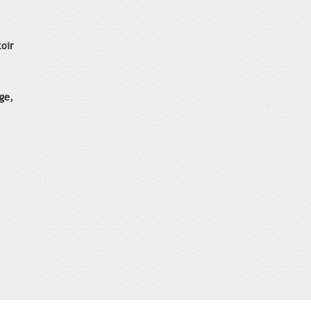
oir
age,