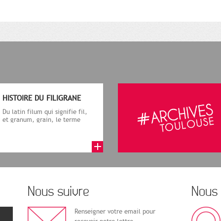
HISTOIRE DU FILIGRANE
Du latin filum qui signifie fil,
et granum, grain, le terme
désigne, dans le cadre de la f...
Nous suivre
Nous 
Renseigner votre email pour