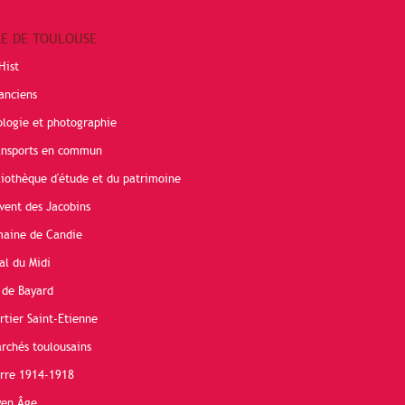
RE DE TOULOUSE
Hist
anciens
ologie et photographie
ransports en commun
liothèque d'étude et du patrimoine
vent des Jacobins
maine de Candie
al du Midi
 de Bayard
rtier Saint-Etienne
rchés toulousains
erre 1914-1918
yen Âge