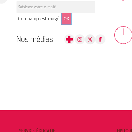
Ce champ est exigé.
OK
Nos médias
SERVICE ÉDUCATIF
HISTOI