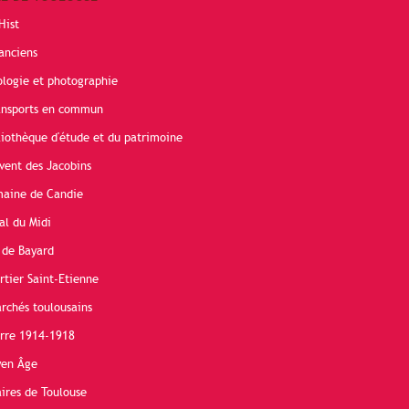
Hist
anciens
ologie et photographie
ransports en commun
liothèque d'étude et du patrimoine
vent des Jacobins
maine de Candie
al du Midi
 de Bayard
rtier Saint-Etienne
rchés toulousains
erre 1914-1918
yen Âge
ires de Toulouse