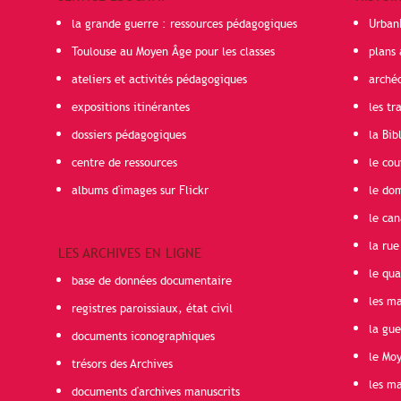
la grande guerre : ressources pédagogiques
Urban
Toulouse au Moyen Âge pour les classes
plans 
ateliers et activités pédagogiques
arché
expositions itinérantes
les t
dossiers pédagogiques
la Bib
centre de ressources
le cou
albums d'images sur Flickr
le do
le can
la rue
LES ARCHIVES EN LIGNE
le qua
base de données documentaire
les ma
registres paroissiaux, état civil
la gu
documents iconographiques
le Mo
trésors des Archives
les ma
documents d'archives manuscrits