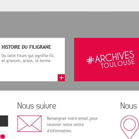
HISTOIRE DU FILIGRANE
Du latin filum qui signifie fil,
et granum, grain, le terme
désigne, dans le cadre de la f...
Nous suivre
Nous 
Renseigner votre email pour
recevoir notre lettre
d'information.