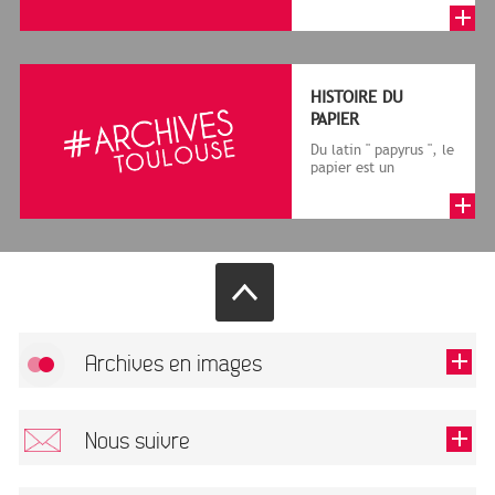
terme désigne, dans
le cadre de la f...
HISTOIRE DU
PAPIER
Du latin " papyrus ", le
papier est un
matériau fabriqué
avec des fibres
végétales réduite...
Archives en images
Autoriser
FlickR (badge) est désactivé.
Nous suivre
TOUTES LES IMAGES
Renseigner votre email pour recevoir notre lettre d'information.