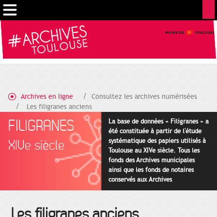
Gestion de vos préférences sur les cookies
Archives en ligne
Consultez les archives numérisées
Les filigranes anciens
FILIGRANES
La base de données « Filigranes » a
été constituée à partir de l'étude
systématique des papiers utilisés à
XIVe siècle
Toulouse au XIVe siècle. Tous les
fonds des Archives municipales
ainsi que les fonds de notaires
conservés aux Archives
départementales pour cette
période ont été utilisés en priorité.
Les filigranes anciens