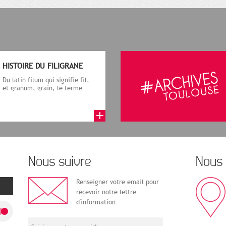
HISTOIRE DU FILIGRANE
Du latin filum qui signifie fil,
et granum, grain, le terme
désigne, dans le cadre de la f...
Nous suivre
Nous 
Renseigner votre email pour
recevoir notre lettre
d'information.