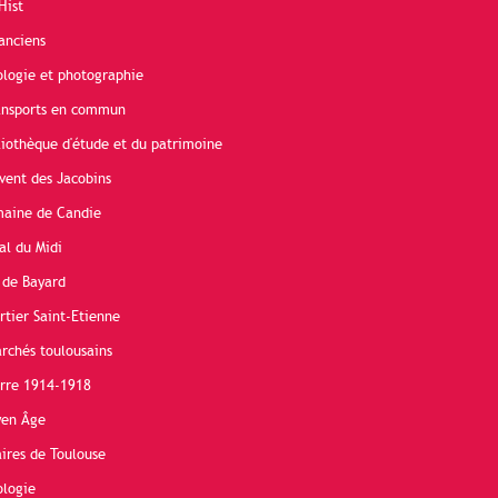
Hist
anciens
ologie et photographie
ransports en commun
liothèque d'étude et du patrimoine
vent des Jacobins
maine de Candie
al du Midi
 de Bayard
rtier Saint-Etienne
rchés toulousains
erre 1914-1918
yen Âge
ires de Toulouse
ologie