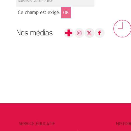
Ce champ est exigé.
OK
Nos médias
SERVICE ÉDUCATIF
HISTOI