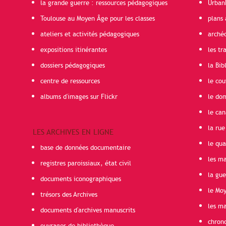
la grande guerre : ressources pédagogiques
Urban
Toulouse au Moyen Âge pour les classes
plans 
ateliers et activités pédagogiques
arché
expositions itinérantes
les t
dossiers pédagogiques
la Bib
centre de ressources
le cou
albums d'images sur Flickr
le do
le can
la rue
LES ARCHIVES EN LIGNE
le qua
base de données documentaire
les ma
registres paroissiaux, état civil
la gu
documents iconographiques
le Mo
trésors des Archives
les ma
documents d'archives manuscrits
chron