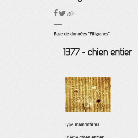
Base de données "Filigranes"
1377 - chien entier
___
Type
mammifères
Thème
chien entier