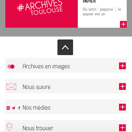
PAPIER
Du latin " papyrus ", le
papier est un
matériau fabriqué
avec des fibres
végétales réduite...
Archives en images
Autoriser
FlickR (badge) est désactivé.
Nous suivre
TOUTES LES IMAGES
Renseigner votre email pour recevoir notre lettre d'information.
Nos médias
Nous trouver
Ce champ est exigé.
OK