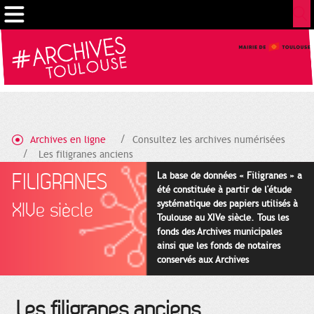
Gestion de vos préférences sur les cookies
Archives en ligne
Consultez les archives numérisées
Les filigranes anciens
FILIGRANES
La base de données « Filigranes » a
été constituée à partir de l'étude
systématique des papiers utilisés à
XIVe siècle
Toulouse au XIVe siècle. Tous les
fonds des Archives municipales
ainsi que les fonds de notaires
conservés aux Archives
départementales pour cette
période ont été utilisés en priorité.
Les filigranes anciens