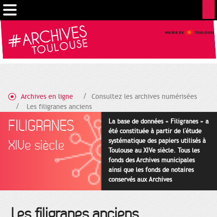
Gestion de vos préférences sur les cookies
Archives en ligne
Consultez les archives numérisées
Les filigranes anciens
FILIGRANES
La base de données « Filigranes » a
été constituée à partir de l'étude
systématique des papiers utilisés à
XIVe siècle
Toulouse au XIVe siècle. Tous les
fonds des Archives municipales
ainsi que les fonds de notaires
conservés aux Archives
départementales pour cette
période ont été utilisés en priorité.
Les filigranes anciens