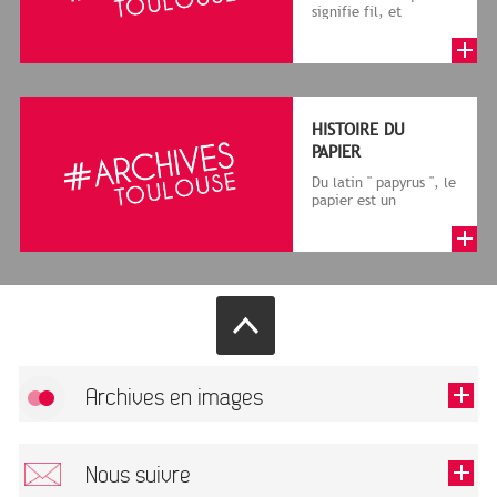
signifie fil, et
granum, grain, le
terme désigne, dans
le cadre de la f...
HISTOIRE DU
PAPIER
Du latin " papyrus ", le
papier est un
matériau fabriqué
avec des fibres
végétales réduite...
Archives en images
Autoriser
FlickR (badge) est désactivé.
Nous suivre