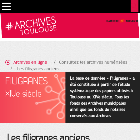
Gestion de vos préférences sur les cookies
Archives en ligne
Consultez les archives numérisées
Les filigranes anciens
FILIGRANES
La base de données « Filigranes » a
été constituée à partir de l'étude
systématique des papiers utilisés à
XIVe siècle
Toulouse au XIVe siècle. Tous les
fonds des Archives municipales
ainsi que les fonds de notaires
conservés aux Archives
départementales pour cette
période ont été utilisés en priorité.
Les filigranes anciens