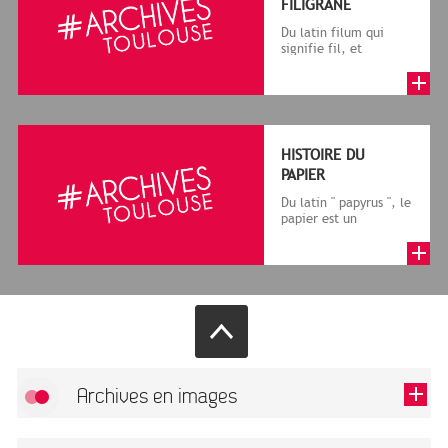
FILIGRANE
Du latin filum qui
signifie fil, et
granum, grain, le
terme désigne, dans
le cadre de la f...
HISTOIRE DU
PAPIER
Du latin " papyrus ", le
papier est un
matériau fabriqué
avec des fibres
végétales réduite...
Archives en images
Autoriser
FlickR (badge) est désactivé.