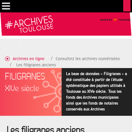
Gestion de vos préférences sur les cookies
Archives en ligne
Consultez les archives numérisées
Les filigranes anciens
FILIGRANES
La base de données « Filigranes » a
été constituée à partir de l'étude
systématique des papiers utilisés à
XIVe siècle
Toulouse au XIVe siècle. Tous les
fonds des Archives municipales
ainsi que les fonds de notaires
conservés aux Archives
départementales pour cette
période ont été utilisés en priorité.
Les filigranes anciens