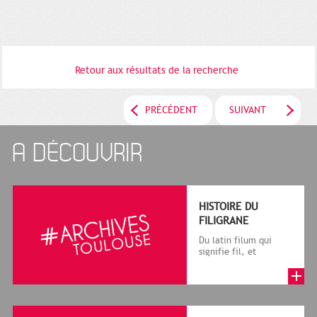
Retour aux résultats de la recherche
PRÉCÉDENT
SUIVANT
A DÉCOUVRIR
HISTOIRE DU
FILIGRANE
Du latin filum qui
signifie fil, et
granum, grain, le
terme désigne, dans
le cadre de la f...