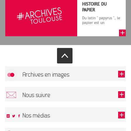
HISTOIRE DU
PAPIER
Du latin " papyrus ", le
papier est un
matériau fabriqué
avec des fibres
végétales réduite...
Archives en images
Autoriser
FlickR (badge) est désactivé.
Nous suivre
TOUTES LES IMAGES
Renseigner votre email pour recevoir notre lettre d'information.
Nos médias