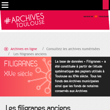
Gestion de vos préférences sur les cookies
Archives en ligne
Consultez les archives numérisées
Les filigranes anciens
FILIGRANES
La base de données « Filigranes » a
été constituée à partir de l'étude
systématique des papiers utilisés à
XIVe siècle
Toulouse au XIVe siècle. Tous les
fonds des Archives municipales
ainsi que les fonds de notaires
conservés aux Archives
départementales pour cette
période ont été utilisés en priorité.
Les filigranes anciens