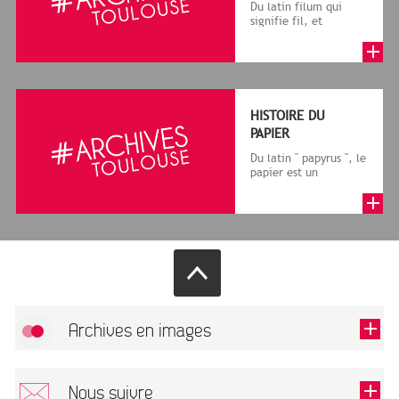
Du latin filum qui
signifie fil, et
granum, grain, le
terme désigne, dans
le cadre de la f...
HISTOIRE DU
PAPIER
Du latin " papyrus ", le
papier est un
matériau fabriqué
avec des fibres
végétales réduite...
Archives en images
Autoriser
FlickR (badge) est désactivé.
Nous suivre