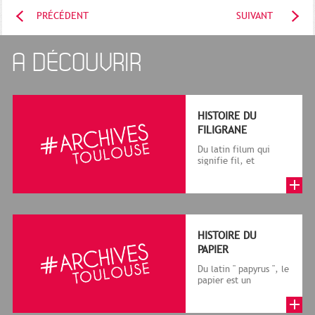
PRÉCÉDENT
SUIVANT
A DÉCOUVRIR
HISTOIRE DU
FILIGRANE
Du latin filum qui
signifie fil, et
granum, grain, le
terme désigne, dans
le cadre de la f...
HISTOIRE DU
PAPIER
Du latin " papyrus ", le
papier est un
matériau fabriqué
avec des fibres
végétales réduite...