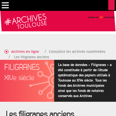
Gestion de vos préférences sur les cookies
Archives en ligne
Consultez les archives numérisées
Les filigranes anciens
FILIGRANES
La base de données « Filigranes » a
été constituée à partir de l'étude
systématique des papiers utilisés à
XIVe siècle
Toulouse au XIVe siècle. Tous les
fonds des Archives municipales
ainsi que les fonds de notaires
conservés aux Archives
départementales pour cette
période ont été utilisés en priorité.
Les filigranes anciens