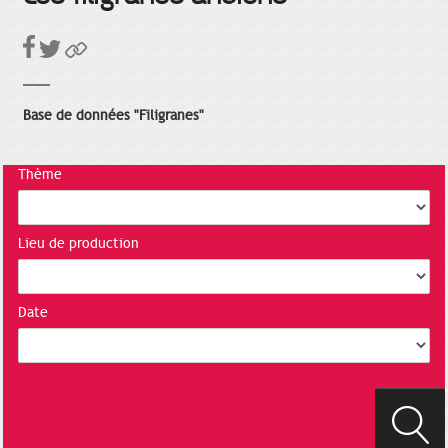
Base de données "Filigranes"
Thème
Lieu de production
Date