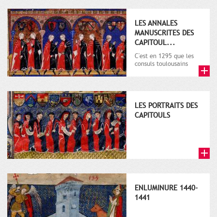
LES ANNALES
MANUSCRITES DES
CAPITOUL...
C'est en 1295 que les
consuls toulousains
décident de la
rédaction d'un grand
livre de la ...
LES PORTRAITS DES
CAPITOULS
ENLUMINURE 1440-
1441