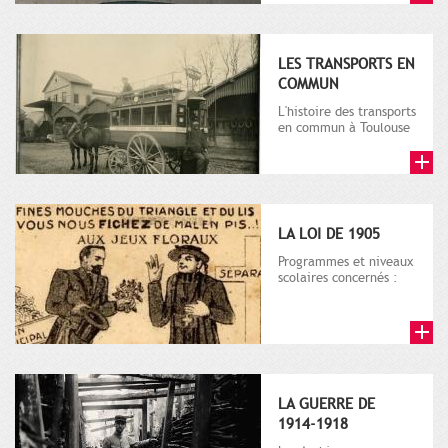
LES TRANSPORTS EN
COMMUN
L'histoire des transports
en commun à Toulouse
naît dans le contexte
de la deuxième
moitié...
LA LOI DE 1905
Programmes et niveaux
scolaires concernés :
cycle 3. Ce dossier
s'appuie sur 3
documents a...
LA GUERRE DE
1914-1918