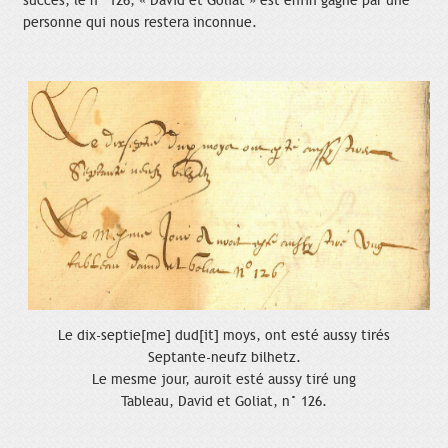
succès, le n° 126, « David et Goliat » est enfin gagné par une
personne qui nous restera inconnue.
Le dix-septie[me] dud[it] moys, ont esté aussy tirés
Septante-neufz bilhetz.
Le mesme jour, auroit esté aussy tiré ung
Tableau, David et Goliat, n° 126.