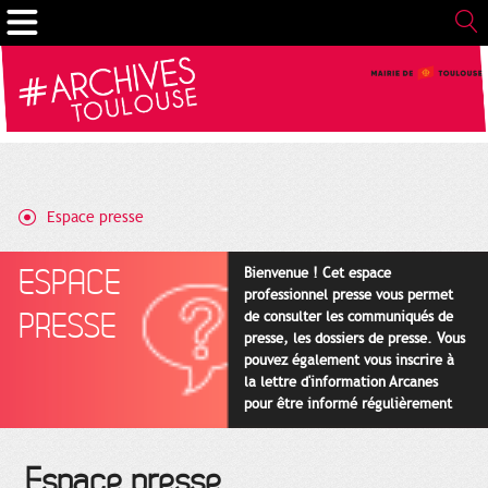
Gestion de vos préférences sur les cookies
Espace presse
ESPACE
Bienvenue ! Cet espace
professionnel presse vous permet
PRESSE
de consulter les communiqués de
presse, les dossiers de presse. Vous
pouvez également vous inscrire à
la lettre d'information Arcanes
pour être informé régulièrement
des actualités des Archives
(rubrique Nous suivre en bas de
page).
Espace presse