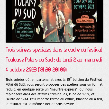
Trois soirées spéciales dans le cadre du
festival
Toulouse
Polars du Sud : du
lundi 2 au
mercredi
4 octobre 2023
(18h30-20h00)
e
Trois soirées où, en partenariat avec la 15
édition du
Festival
Polar du Sud
, vous seront proposés des ateliers sous un format
réduit, en quelque sorte un "meurtre express", qui nous
replongera dans des affaires criminelles, l'une de 1709, et
l'autre de 1744. Peu importe l'arme du crime, blanche ou à feu,
le résultat est le même : net et sans bavure...