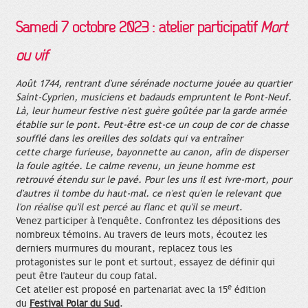
Samedi 7 octobre 2023
: atelier participatif
Mort
ou vif
Août 1744, rentrant d'une sérénade nocturne jouée au quartier
Saint-Cyprien, musiciens et badauds empruntent le Pont-Neuf.
Là, leur humeur festive n'est guère goûtée par la garde armée
établie sur le pont. Peut-être est-ce un coup de cor de chasse
soufflé dans les oreilles des soldats qui va entraîner
cette charge furieuse, bayonnette au canon, afin de disperser
la foule agitée. Le calme revenu, un jeune homme est
retrouvé étendu sur le pavé. Pour les uns il est ivre-mort, pour
d'autres il tombe du haut-mal. ce n'est qu'en le relevant que
l'on réalise qu'il est percé au flanc et qu'il se meurt
.
Venez participer à l'enquête. Confrontez les dépositions des
nombreux témoins. Au travers de leurs mots, écoutez les
derniers murmures du mourant, replacez tous les
protagonistes sur le pont et surtout, essayez de définir qui
peut être l'auteur du coup fatal.
e
Cet atelier est proposé en partenariat avec la 15
édition
du
Festival Polar du Sud
.