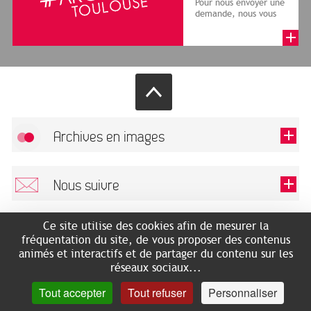
Pour nous envoyer une
demande, nous vous
remercions de bien
vouloir renseigner le
formulai...
Archives en images
Autoriser
FlickR (badge) est désactivé.
Nous suivre
TOUTES LES IMAGES
Renseigner votre email pour recevoir notre lettre d'information.
Ce site utilise des cookies afin de mesurer la
Nos médias
fréquentation du site, de vous proposer des contenus
animés et interactifs et de partager du contenu sur les
réseaux sociaux...
Nous trouver
Ce champ est exigé.
OK
Tout accepter
Tout refuser
Personnaliser