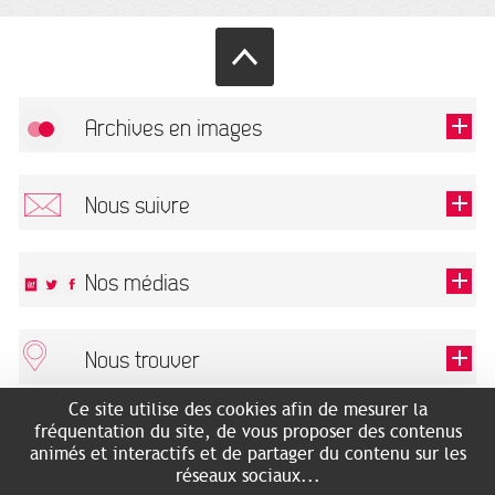
Archives en images
Autoriser
FlickR (badge) est désactivé.
Nous suivre
TOUTES LES IMAGES
Renseigner votre email pour recevoir notre lettre d'information.
Nos médias
Nous trouver
Ce champ est exigé.
OK
Ce site utilise des cookies afin de mesurer la
ARCHIVES MUNICIPALES
RECHERCHES GÉNÉALOGIQUES
fréquentation du site, de vous proposer des contenus
2 rue des Archives
NOUS CONNAÎTRE
animés et interactifs et de partager du contenu sur les
SERVICE ÉDUCATIF
31500 Toulouse
réseaux sociaux...