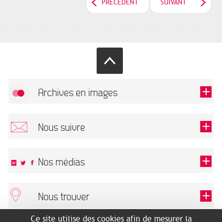
PRÉCÉDENT
SUIVANT
Archives en images
Autoriser
FlickR (badge) est désactivé.
Nous suivre
TOUTES LES IMAGES
Renseigner votre email pour recevoir notre lettre d'information.
Nos médias
Nous trouver
Ce champ est exigé.
OK
Ce site utilise des cookies afin de mesurer la
ARCHIVES MUNICIPALES