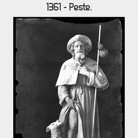
1361
-
Peste.