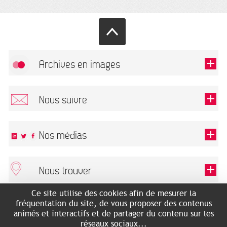
Archives en images
Autoriser
FlickR (badge) est désactivé.
Nous suivre
TOUTES LES IMAGES
Renseigner votre email pour recevoir notre lettre d'information.
Nos médias
Nous trouver
Ce champ est exigé.
OK
Ce site utilise des cookies afin de mesurer la
ARCHIVES MUNICIPALES
RECHERCHES GÉNÉALOGIQUES
fréquentation du site, de vous proposer des contenus
2 rue des Archives
NOUS CONNAÎTRE
animés et interactifs et de partager du contenu sur les
SERVICE ÉDUCATIF
31500 Toulouse
réseaux sociaux...