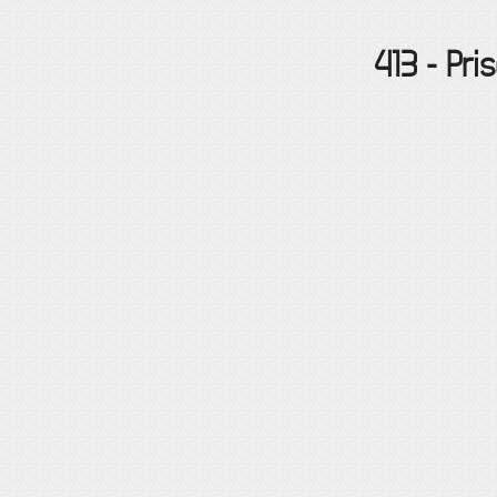
413
-
Pri