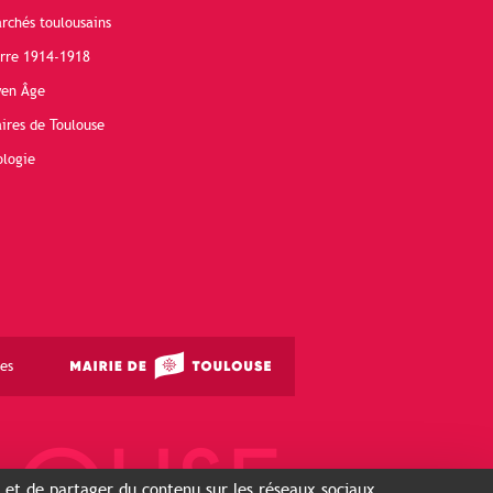
rchés toulousains
erre 1914-1918
yen Âge
ires de Toulouse
ologie
es
s et de partager du contenu sur les réseaux sociaux...