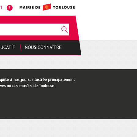
NT
DUCATIF
NOUS CONNAÎTRE
quité à nos jours, illustrée principalement
ves ou des musées de Toulouse.