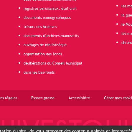
les ma
registres paroissiaux, état civil
la gu
documents iconographiques
le Mo
trésors des Archives
les ma
documents d'archives manuscrits
chron
ouvrages de bibliothèque
organisation des fonds
délibérations du Conseil Municipal
dans les bas-fonds
ns légales
Espace presse
Accessibilité
Gérer mes cooki
ntation du site, de vous proposer des contenus animés et interactif