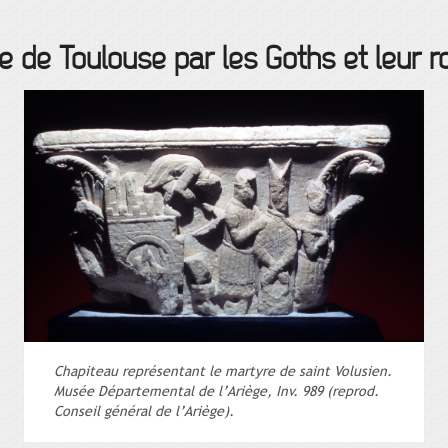
se de Toulouse par les Goths et leur ro
Chapiteau représentant le martyre de saint Volusien.
Musée Départemental de l’Ariège, Inv. 989 (reprod.
Conseil général de l’Ariège).