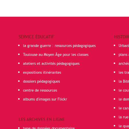
SERVICE ÉDUCATIF
HISTOI
la grande guerre : ressources pédagogiques
Urban
Toulouse au Moyen Âge pour les classes
plans 
ateliers et activités pédagogiques
arché
expositions itinérantes
les t
dossiers pédagogiques
la Bib
centre de ressources
le cou
albums d'images sur Flickr
le do
le can
la rue
LES ARCHIVES EN LIGNE
le qua
base de données documentaire