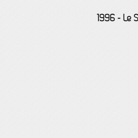
1996
-
Le 