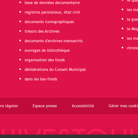
le qua
base de données documentaire
les ma
registres paroissiaux, état civil
la gu
documents iconographiques
le Mo
trésors des Archives
les ma
documents d'archives manuscrits
chron
ouvrages de bibliothèque
organisation des fonds
délibérations du Conseil Municipal
dans les bas-fonds
ns légales
Espace presse
Accessibilité
Gérer mes cooki