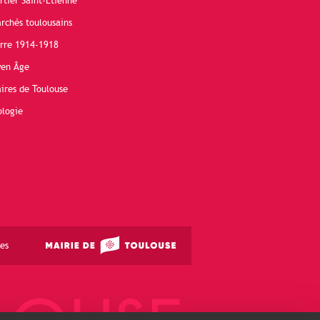
rtier Saint-Etienne
rchés toulousains
erre 1914-1918
yen Âge
ires de Toulouse
ologie
es