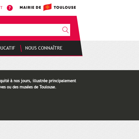
NT
DUCATIF
NOUS CONNAÎTRE
quité à nos jours, illustrée principalement
ves ou des musées de Toulouse.