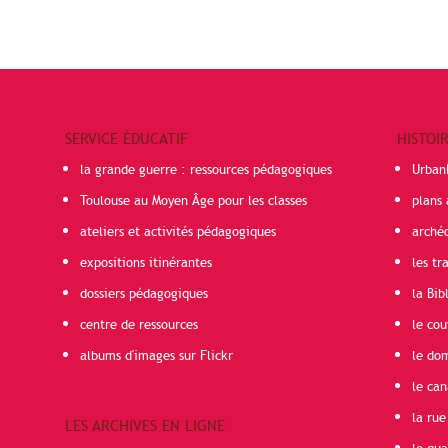
SERVICE ÉDUCATIF
HISTOI
la grande guerre : ressources pédagogiques
Urban
Toulouse au Moyen Âge pour les classes
plans 
ateliers et activités pédagogiques
arché
expositions itinérantes
les t
dossiers pédagogiques
la Bib
centre de ressources
le cou
albums d'images sur Flickr
le do
le can
la rue
LES ARCHIVES EN LIGNE