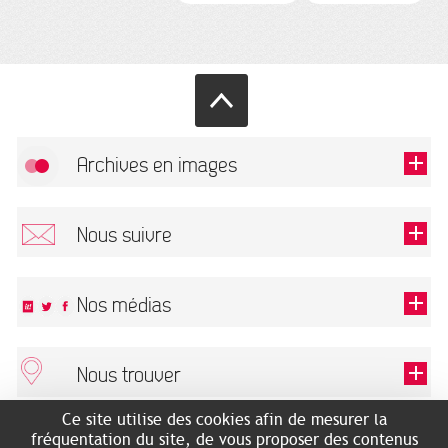
Archives en images
Autoriser
FlickR (badge) est désactivé.
Nous suivre
TOUTES LES IMAGES
Renseigner votre email pour recevoir notre lettre d'information.
Nos médias
Nous trouver
Ce champ est exigé.
OK
Ce site utilise des cookies afin de mesurer la
ARCHIVES MUNICIPALES
RECHERCHES GÉNÉALOGIQUES
fréquentation du site, de vous proposer des contenus