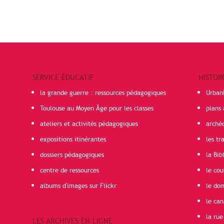
SERVICE ÉDUCATIF
HISTOI
la grande guerre : ressources pédagogiques
Urban
Toulouse au Moyen Âge pour les classes
plans 
ateliers et activités pédagogiques
arché
expositions itinérantes
les t
dossiers pédagogiques
la Bib
centre de ressources
le cou
albums d'images sur Flickr
le do
le can
la rue
LES ARCHIVES EN LIGNE