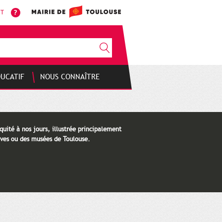
NT
DUCATIF
NOUS CONNAÎTRE
quité à nos jours, illustrée principalement
ves ou des musées de Toulouse.