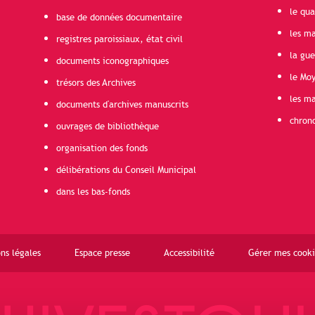
le qua
base de données documentaire
les ma
registres paroissiaux, état civil
la gu
documents iconographiques
le Mo
trésors des Archives
les ma
documents d'archives manuscrits
chron
ouvrages de bibliothèque
organisation des fonds
délibérations du Conseil Municipal
dans les bas-fonds
ns légales
Espace presse
Accessibilité
Gérer mes cooki