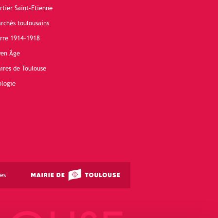
rtier Saint-Etienne
rchés toulousains
erre 1914-1918
yen Âge
ires de Toulouse
ologie
es