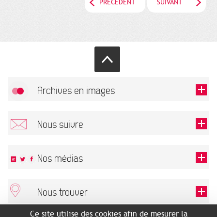
PRÉCÉDENT
SUIVANT
Archives en images
Autoriser
FlickR (badge) est désactivé.
Nous suivre
TOUTES LES IMAGES
Renseigner votre email pour recevoir notre lettre d'information.
Nos médias
Nous trouver
Ce champ est exigé.
OK
Ce site utilise des cookies afin de mesurer la
ARCHIVES MUNICIPALES