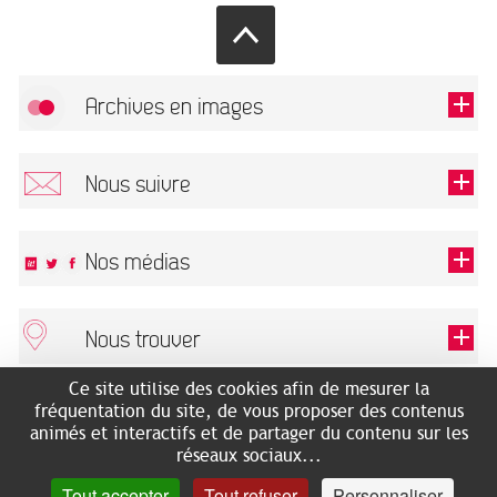
Archives en images
Autoriser
FlickR (badge) est désactivé.
Nous suivre
TOUTES LES IMAGES
Renseigner votre email pour recevoir notre lettre d'information.
Nos médias
Nous trouver
Ce champ est exigé.
OK
Ce site utilise des cookies afin de mesurer la
ARCHIVES MUNICIPALES
RECHERCHES GÉNÉALOGIQUES
fréquentation du site, de vous proposer des contenus
2 rue des Archives
NOUS CONNAÎTRE
animés et interactifs et de partager du contenu sur les
SERVICE ÉDUCATIF
31500 Toulouse
réseaux sociaux...
LES ARCHIVES EN LIGNE
Accès mobilité réduite :
Tout accepter
Tout refuser
Personnaliser