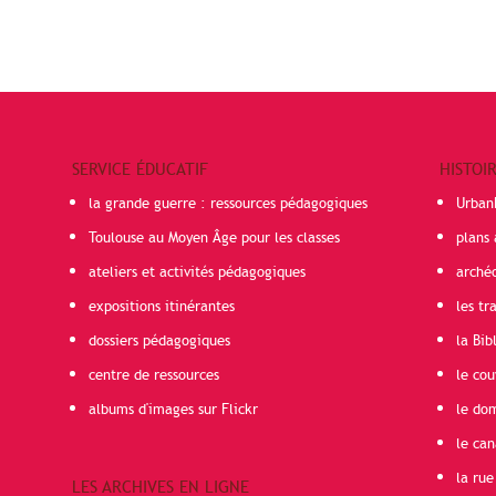
SERVICE ÉDUCATIF
HISTOI
la grande guerre : ressources pédagogiques
Urban
Toulouse au Moyen Âge pour les classes
plans 
ateliers et activités pédagogiques
arché
expositions itinérantes
les t
dossiers pédagogiques
la Bib
centre de ressources
le cou
albums d'images sur Flickr
le do
le can
la rue
LES ARCHIVES EN LIGNE