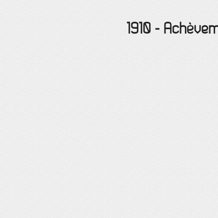
1910
-
Achèveme