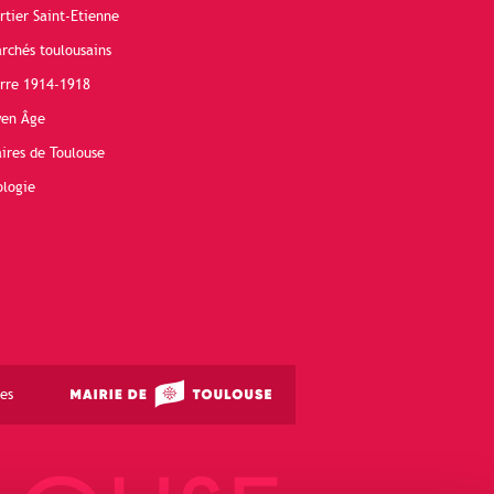
rtier Saint-Etienne
rchés toulousains
erre 1914-1918
yen Âge
ires de Toulouse
ologie
es