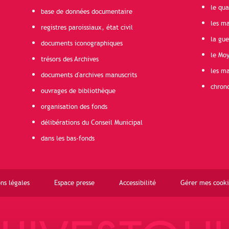
le qua
base de données documentaire
les ma
registres paroissiaux, état civil
la gu
documents iconographiques
le Mo
trésors des Archives
les ma
documents d'archives manuscrits
chron
ouvrages de bibliothèque
organisation des fonds
délibérations du Conseil Municipal
dans les bas-fonds
ns légales
Espace presse
Accessibilité
Gérer mes cooki