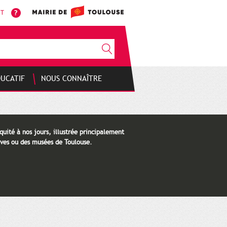
NT
DUCATIF
NOUS CONNAÎTRE
quité à nos jours, illustrée principalement
ves ou des musées de Toulouse.