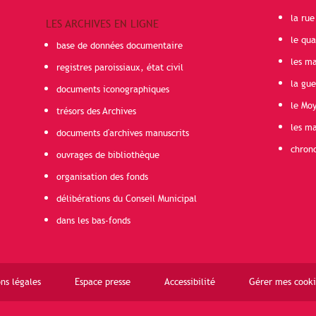
la rue
LES ARCHIVES EN LIGNE
le qua
base de données documentaire
les ma
registres paroissiaux, état civil
la gu
documents iconographiques
le Mo
trésors des Archives
les ma
documents d'archives manuscrits
chron
ouvrages de bibliothèque
organisation des fonds
délibérations du Conseil Municipal
dans les bas-fonds
ns légales
Espace presse
Accessibilité
Gérer mes cooki