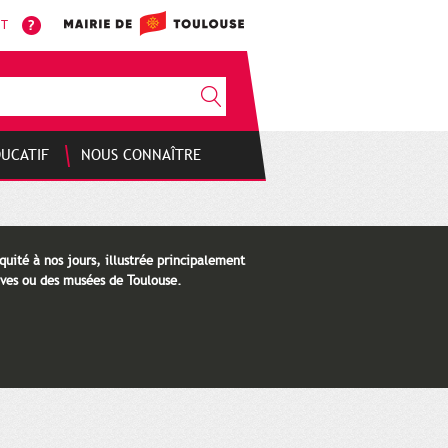
NT
DUCATIF
NOUS CONNAÎTRE
quité à nos jours, illustrée principalement
ves ou des musées de Toulouse.