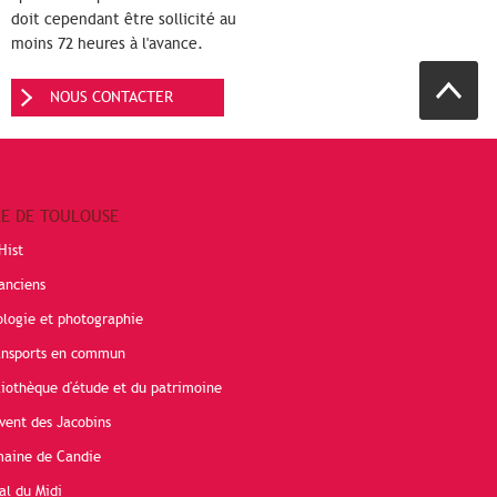
doit cependant être sollicité au
moins 72 heures à l'avance.
NOUS CONTACTER
RE DE TOULOUSE
Hist
anciens
ologie et photographie
ransports en commun
liothèque d'étude et du patrimoine
vent des Jacobins
maine de Candie
al du Midi