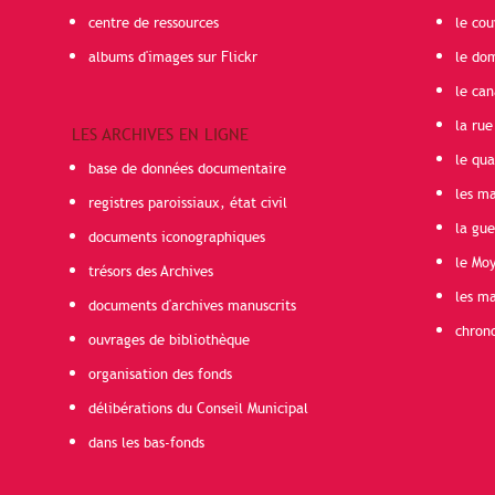
centre de ressources
le cou
albums d'images sur Flickr
le do
le can
la rue
LES ARCHIVES EN LIGNE
le qua
base de données documentaire
les ma
registres paroissiaux, état civil
la gu
documents iconographiques
le Mo
trésors des Archives
les ma
documents d'archives manuscrits
chron
ouvrages de bibliothèque
organisation des fonds
délibérations du Conseil Municipal
dans les bas-fonds