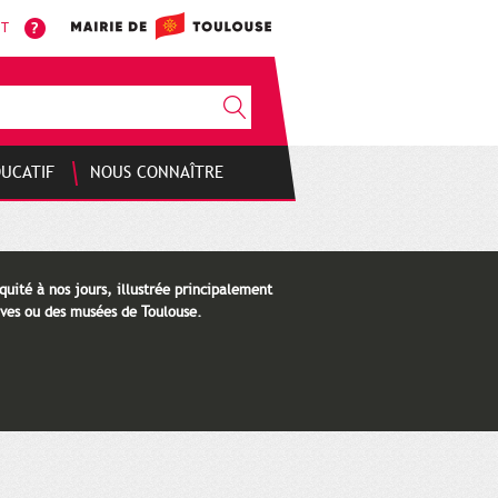
NT
DUCATIF
NOUS CONNAÎTRE
quité à nos jours, illustrée principalement
ves ou des musées de Toulouse.