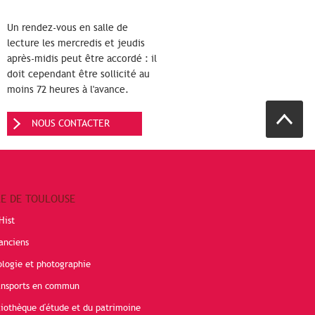
Un rendez-vous en salle de
lecture les mercredis et jeudis
après-midis peut être accordé : il
doit cependant être sollicité au
moins 72 heures à l'avance.
NOUS CONTACTER
RE DE TOULOUSE
Hist
anciens
ologie et photographie
ransports en commun
liothèque d'étude et du patrimoine