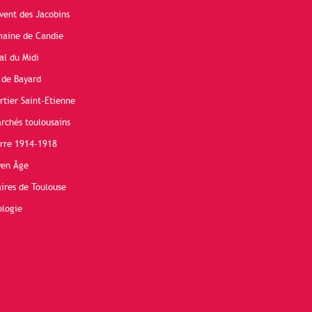
vent des Jacobins
maine de Candie
al du Midi
 de Bayard
rtier Saint-Etienne
rchés toulousains
erre 1914-1918
yen Âge
ires de Toulouse
ologie