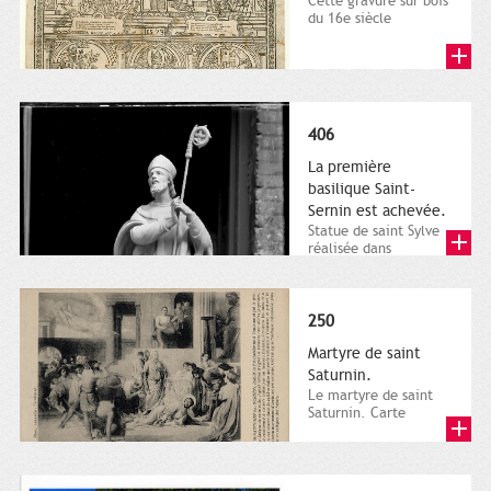
Cette gravure sur bois
du 16e siècle
représente différents
épisodes de la vie...
406
La première
basilique Saint-
Sernin est achevée.
Statue de saint Sylve
réalisée dans
l’entreprise du
statuaire Giscard.
Plaque de verre,...
250
Martyre de saint
Saturnin.
Le martyre de saint
Saturnin. Carte
postale. Photo
Lassalle, Toulouse.
Ville de...