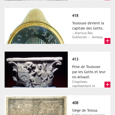
des rois Goths sur le
site de l’ancien
hôpital...
418
Toulouse devient la
capitale des Goths.
« Alaricus Rex
Gothorum ». Anneau
sigillaire d'Alaric II.
Vienne,
Kunsthistorisches...
413
Prise de Toulouse
par les Goths et leur
roi Athaulf.
Chapiteau
représentant le
martyre de saint
Volusien. Musée
Départemental de
l’Ariège,...
408
Siège de Tolosa.