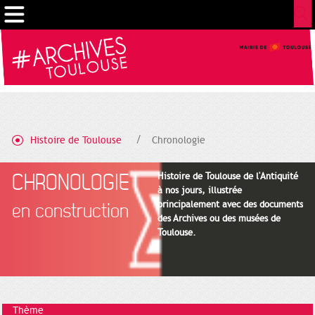
Gestion de vos préférences sur les cookies
Histoire de Toulouse
Chronologie
CHRONOLOGIE
Histoire de Toulouse de l'Antiquité
à nos jours, illustrée
principalement avec des documents
en construction
des Archives ou des musées de
Toulouse.
Thème