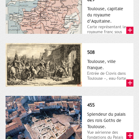
Toulouse, capitale
du royaume
d’Aquitaine.
Carte représentant le
royaume franc sous
Dagobert I, et le
partage du royaume
entre lui...
508
Toulouse, ville
franque.
Entrée de Clovis dans
Toulouse », eau-forte
de Nicolas-Henri
Tardieu, d’après le
dessin...
455
Splendeur du palais
des rois Goths de
Toulouse.
Vue aérienne des
fondations du Palais