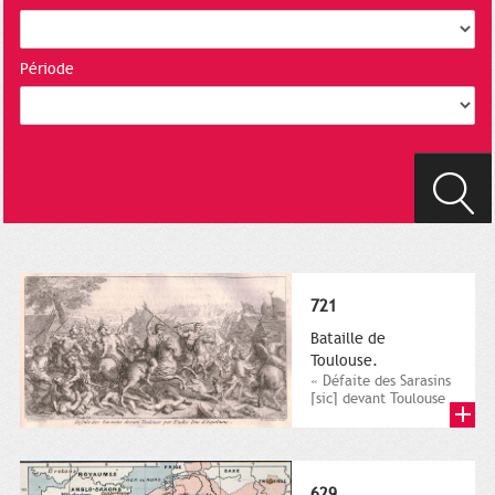
Période
721
Bataille de
Toulouse.
« Défaite des Sarasins
[sic] devant Toulouse
par Eudes duc
d’Aquitaine », dans
Claude...
629