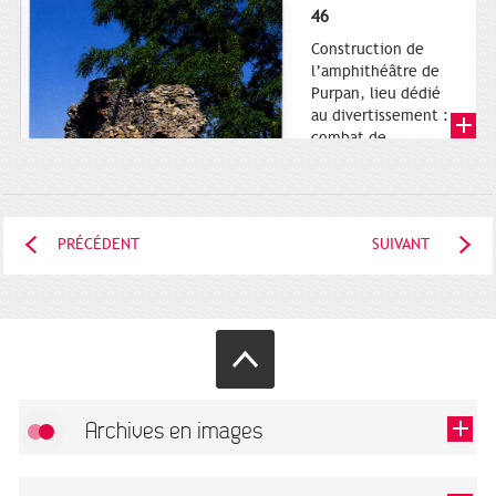
46
Construction de
l’amphithéâtre de
Purpan, lieu dédié
au divertissement :
combat de
gladiateurs.
Vomitoire de
l’amphithéâtre de
Toulouse Purpan.
Carte postale, Musée
PRÉCÉDENT
SUIVANT
Saint-Raymond....
Archives en images
Autoriser
FlickR (badge) est désactivé.