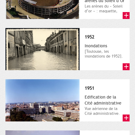
arènes du Soleil d’Or
Les arènes du « Soleil
d’or » : maquette,
vers 1950. Elfe
(Labouche Frères),
carte...
1952
Inondations
[Toulouse, les
inondations de 1952].
La rue de la chaussée
inondée par la
Garonne....
1951
Edification de la
Cité administrative
Vue aérienne de la
Cité administrative.
Août 1974. Direction
de la communication,
ville...