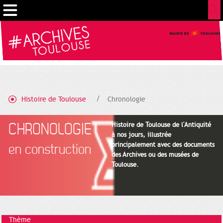
Gestion de vos préférences sur les cookies
Histoire de Toulouse
Chronologie
CHRONOLOGIE
Histoire de Toulouse de l'Antiquité
à nos jours, illustrée
principalement avec des documents
en construction
des Archives ou des musées de
Toulouse.
Thème