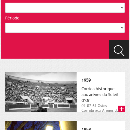
Période
1959
Corrida historique
aux arènes du Soleil
d’Or
02.07.61 Ostos.
Corrida aux Arènes du
Soleil d'Or (quartier
des Arènes). 2
juillet...
1958