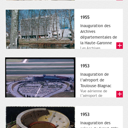
Aérospatiale. A l'usine
de...
1955
Inauguration des
Archives
départementales de
la Haute-Garonne
Les Archives
départementales de la
Haute-Garonne.
Photographie
1953
numérique.
Archives...
Inauguration de
l’aéroport de
Toulouse-Blagnac
Vue aérienne de
l’aéroport de
Toulouse-Blagnac. 25
février 1982.
Direction de la...
1953
Inauguration des