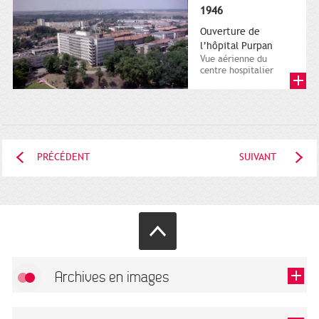
1946
Ouverture de
l’hôpital Purpan
Vue aérienne du
centre hospitalier
régional Purpan. 9
juillet 1987. Francis
Alexandre,...
PRÉCÉDENT
SUIVANT
Archives en images
Autoriser
FlickR (badge) est désactivé.