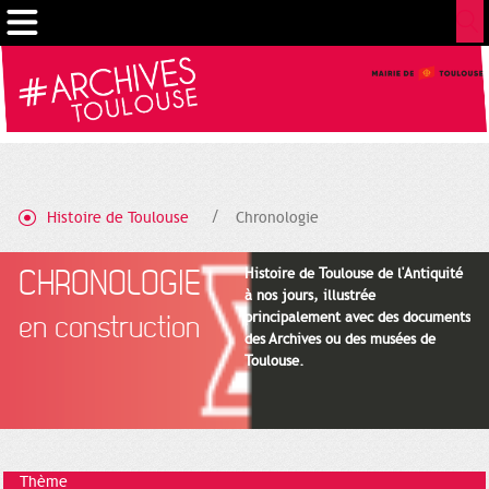
Gestion de vos préférences sur les cookies
Histoire de Toulouse
Chronologie
CHRONOLOGIE
Histoire de Toulouse de l'Antiquité
à nos jours, illustrée
principalement avec des documents
en construction
des Archives ou des musées de
Toulouse.
Thème