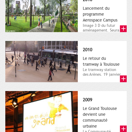
Lancement du
programme
Aerospace Campus
Image 3 D du futur
aménagement. Seura
Architectes, document
numérique. Ville de...
2010
Le retour du
tramway à Toulouse
Le tramway station
des Arènes. 19 janvier
2011. Cliché Patrice
Nin. Ville de
Toulouse,...
2009
Le Grand Toulouse
devient une
communauté
urbaine
La Communauté