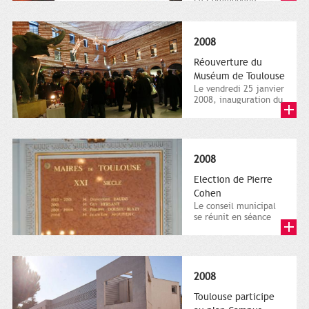
urbaine fête son
premier anniversaire.
2010. Direction de
2008
la...
Réouverture du
Muséum de Toulouse
Le vendredi 25 janvier
2008, inauguration du
muséum d'histoire
naturelle. Direction
de...
2008
Election de Pierre
Cohen
Le conseil municipal
se réunit en séance
publique salle du
conseil municipal,
les...
2008
Toulouse participe