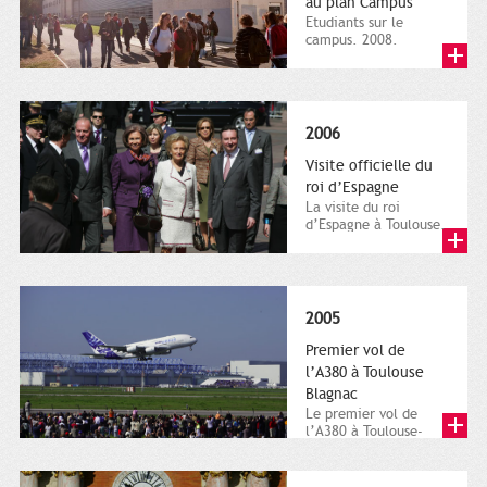
au plan Campus
Etudiants sur le
campus. 2008.
Direction de la
communication, ville
de Toulouse,...
2006
Visite officielle du
roi d’Espagne
La visite du roi
d’Espagne à Toulouse.
26 mars 2006.
Direction de la
communication,...
2005
Premier vol de
l’A380 à Toulouse
Blagnac
Le premier vol de
l’A380 à Toulouse-
Blagnac. 27 avril
2005. Direction de
la...