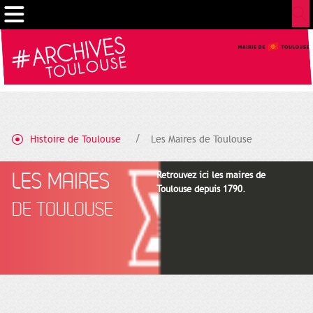
Gestion de vos préférences sur les cookies
Histoire de Toulouse
Les Maires de Toulouse
LES MAIRES
Retrouvez ici les maires de
Toulouse depuis 1790.
DE TOULOUSE