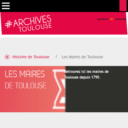
Gestion de vos préférences sur les cookies
Histoire de Toulouse
Les Maires de Toulouse
LES MAIRES
Retrouvez ici les maires de
Toulouse depuis 1790.
DE TOULOUSE