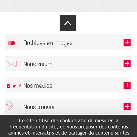
Archives en images
Autoriser
FlickR (badge) est désactivé.
Nous suivre
TOUTES LES IMAGES
Renseigner votre email pour recevoir notre lettre d'information.
Nos médias
Nous trouver
Ce champ est exigé.
OK
Ce site utilise des cookies afin de mesurer la
ARCHIVES MUNICIPALES
RECHERCHES GÉNÉALOGIQUES
fréquentation du site, de vous proposer des contenus
2 rue des Archives
NOUS CONNAÎTRE
animés et interactifs et de partager du contenu sur les