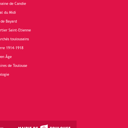
maine de Candie
al du Midi
 de Bayard
rtier Saint-Etienne
rchés toulousains
erre 1914-1918
yen Âge
ires de Toulouse
ologie