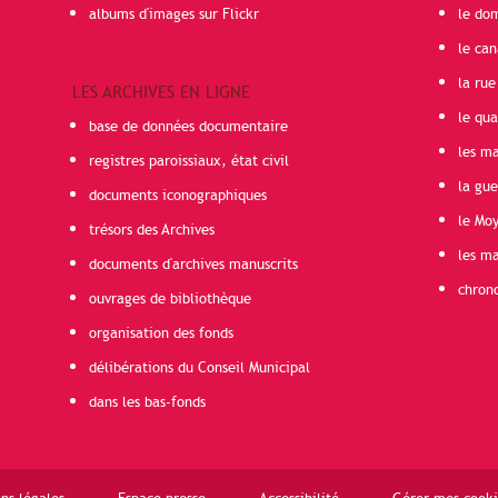
albums d'images sur Flickr
le do
le can
la rue
LES ARCHIVES EN LIGNE
le qua
base de données documentaire
les ma
registres paroissiaux, état civil
la gu
documents iconographiques
le Mo
trésors des Archives
les ma
documents d'archives manuscrits
chron
ouvrages de bibliothèque
organisation des fonds
délibérations du Conseil Municipal
dans les bas-fonds