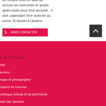
Un rendez-vous en salle de
lecture les mercredis et jeudis
après-midis peut être accordé : il
doit cependant être sollicité au
moins 72 heures à l'avance.
NOUS CONTACTER
RE DE TOULOUSE
Hist
anciens
ologie et photographie
ransports en commun
liothèque d'étude et du patrimoine
vent des Jacobins