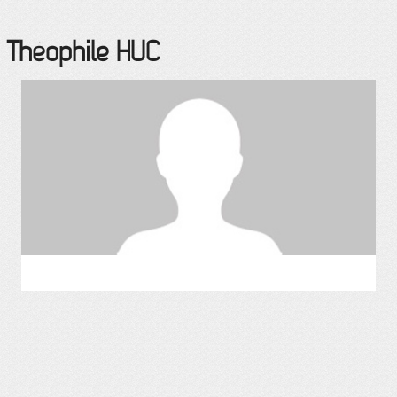
, Théophile
HUC