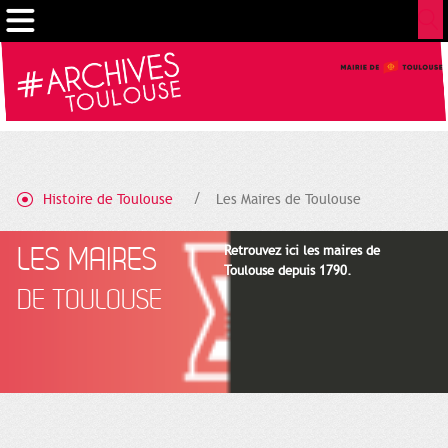
Gestion de vos préférences sur les cookies
Histoire de Toulouse
Les Maires de Toulouse
LES MAIRES
Retrouvez ici les maires de
Toulouse depuis 1790.
DE TOULOUSE