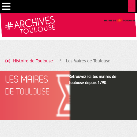
Gestion de vos préférences sur les cookies
Histoire de Toulouse
Les Maires de Toulouse
LES MAIRES
Retrouvez ici les maires de
Toulouse depuis 1790.
DE TOULOUSE