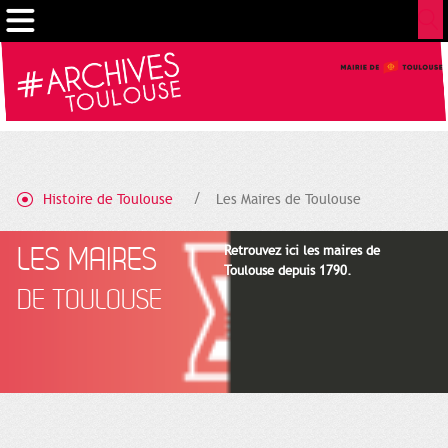
Gestion de vos préférences sur les cookies
Histoire de Toulouse
Les Maires de Toulouse
LES MAIRES
Retrouvez ici les maires de
Toulouse depuis 1790.
DE TOULOUSE