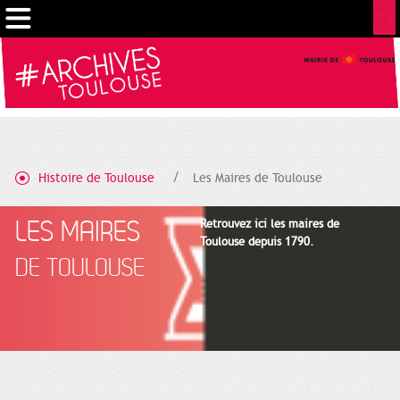
Gestion de vos préférences sur les cookies
Histoire de Toulouse
Les Maires de Toulouse
LES MAIRES
Retrouvez ici les maires de
Toulouse depuis 1790.
DE TOULOUSE