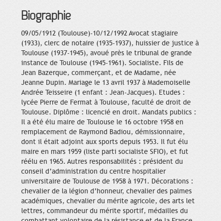
Biographie
09/05/1912 (Toulouse)-10/12/1992 Avocat stagiaire
(1933), clerc de notaire (1935-1937), huissier de justice à
Toulouse (1937-1945), avoué près le tribunal de grande
instance de Toulouse (1945-1961). Socialiste. Fils de
Jean Bazerque, commerçant, et de Madame, née
Jeanne Dupin. Mariage le 13 avril 1937 à Mademoiselle
Andrée Teisseire (1 enfant : Jean-Jacques). Etudes :
lycée Pierre de Fermat à Toulouse, faculté de droit de
Toulouse. Diplôme : licencié en droit. Mandats publics :
Il a été élu maire de Toulouse le 16 octobre 1958 en
remplacement de Raymond Badiou, démissionnaire,
dont il était adjoint aux sports depuis 1953. Il fut élu
maire en mars 1959 (liste parti socialiste SFIO), et fut
réélu en 1965. Autres responsabilités : président du
conseil d’administration du centre hospitalier
universitaire de Toulouse de 1958 à 1971. Décorations :
chevalier de la légion d’honneur, chevalier des palmes
académiques, chevalier du mérite agricole, des arts let
lettres, commandeur du mérite sportif, médailles du
combattant volontaire de la résistance et de la France