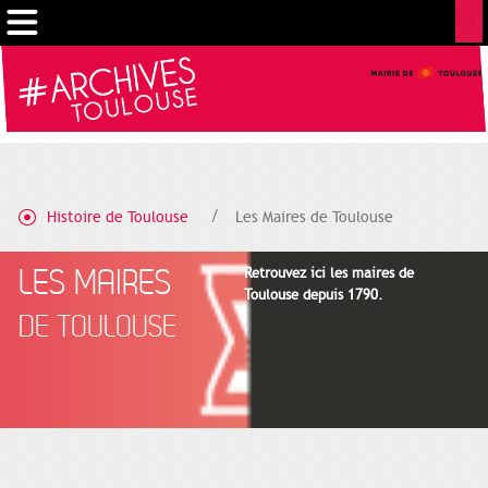
Gestion de vos préférences sur les cookies
Histoire de Toulouse
Les Maires de Toulouse
LES MAIRES
Retrouvez ici les maires de
Toulouse depuis 1790.
DE TOULOUSE