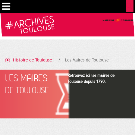
Gestion de vos préférences sur les cookies
Histoire de Toulouse
Les Maires de Toulouse
LES MAIRES
Retrouvez ici les maires de
Toulouse depuis 1790.
DE TOULOUSE