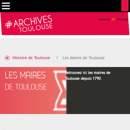
Gestion de vos préférences sur les cookies
Histoire de Toulouse
Les Maires de Toulouse
LES MAIRES
Retrouvez ici les maires de
Toulouse depuis 1790.
DE TOULOUSE