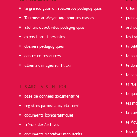
la grande guerre : ressources pédagogiques
Urban
Toulouse au Moyen Âge pour les classes
plans 
ateliers et activités pédagogiques
arché
expositions itinérantes
les t
dossiers pédagogiques
la Bib
centre de ressources
le cou
albums d'images sur Flickr
le do
le can
la rue
LES ARCHIVES EN LIGNE
le qua
base de données documentaire
les ma
registres paroissiaux, état civil
la gu
documents iconographiques
le Mo
trésors des Archives
les ma
documents d'archives manuscrits