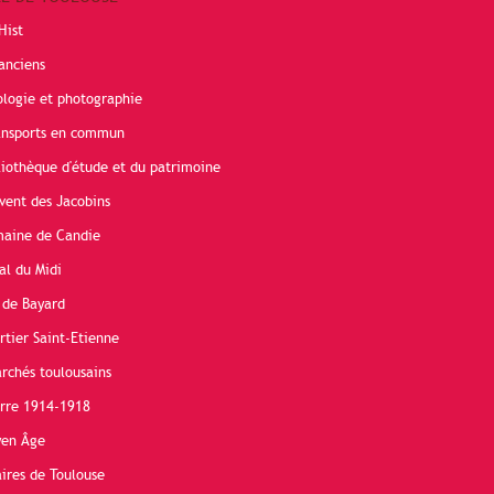
Hist
anciens
ologie et photographie
ransports en commun
liothèque d'étude et du patrimoine
vent des Jacobins
maine de Candie
al du Midi
 de Bayard
rtier Saint-Etienne
rchés toulousains
erre 1914-1918
yen Âge
ires de Toulouse