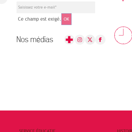
Ce champ est exigé.
OK
Nos médias
SERVICE ÉDUCATIF
HISTOI